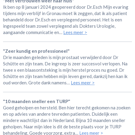
"Met vertrouwen weer naar huis"
Ik ben op 8 januari 2024 geopereerd door Dr.Esch Mijn evaring
tijdens mijn verblijf in Gronau moet ik zeggen, dat ik als patient
behandeld door Dr.Esch en verplegend personeel. Het is een
ingespeeld team zowel verplegend als Dokters Urologie,
aangaande communicatie en…
Lees meer >
"Zeer kundig en professioneel"
Drie maanden geleden is mijn prostaat verwijderd door Dr
Schütte en zijn team. De ingreep is zeer succesvol verlopen. Na
twee x een blaasontsteking is mijn herstel proces nu goed. Dr
Schütte en zijn team hebben mijn leven gered, dankzij hen kan ik
oud worden. Grote dank namens…
Lees meer >
"10 maanden sneller een TURP"
Goed geholpen en hersteld. Ben hier terecht gekomen na zoeken
en op advies van andere tevreden patienten. Duidelijk een
mindere wachtlijst dan in Nederland. Bijna 10 maanden sneller
geholpen. Naar mijn idee is dit de beste plaats voor je TURP
behandeling. Goede voorzorg, extra…
Lees meer >