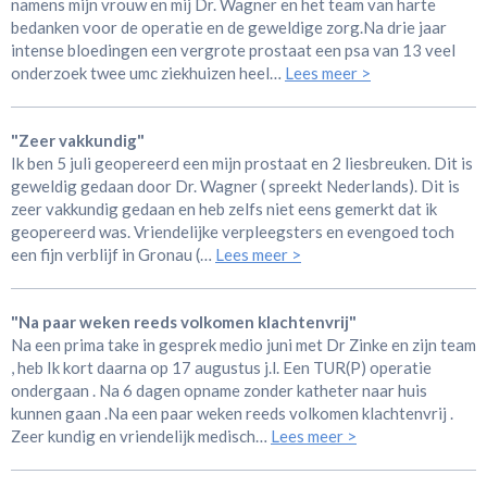
namens mijn vrouw en mij Dr. Wagner en het team van harte
bedanken voor de operatie en de geweldige zorg.Na drie jaar
intense bloedingen een vergrote prostaat een psa van 13 veel
onderzoek twee umc ziekhuizen heel…
Lees meer >
"Zeer vakkundig"
Ik ben 5 juli geopereerd een mijn prostaat en 2 liesbreuken. Dit is
geweldig gedaan door Dr. Wagner ( spreekt Nederlands). Dit is
zeer vakkundig gedaan en heb zelfs niet eens gemerkt dat ik
geopereerd was. Vriendelijke verpleegsters en evengoed toch
een fijn verblijf in Gronau (…
Lees meer >
"Na paar weken reeds volkomen klachtenvrij"
Na een prima take in gesprek medio juni met Dr Zinke en zijn team
, heb Ik kort daarna op 17 augustus j.l. Een TUR(P) operatie
ondergaan . Na 6 dagen opname zonder katheter naar huis
kunnen gaan .Na een paar weken reeds volkomen klachtenvrij .
Zeer kundig en vriendelijk medisch…
Lees meer >