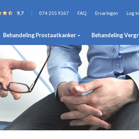
9,7
074 255 9267
FAQ
Ervaringen
Log in
Behandeling Prostaatkanker
Behandeling Vergr