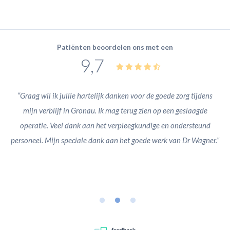
Patiënten beoordelen ons met een
9,7
en
“Graag wil ik jullie hartelijk danken voor de goede zorg tijdens
“
mijn verblijf in Gronau. Ik mag terug zien op een geslaagde
ner
operatie. Veel dank aan het verpleegkundige en ondersteund
rd,
personeel. Mijn speciale dank aan het goede werk van Dr Wagner.”
zaa
et
va