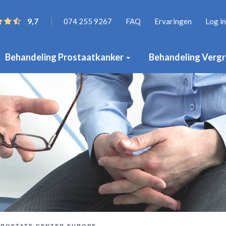
9,7
074 255 9267
FAQ
Ervaringen
Log in
Behandeling Prostaatkanker
Behandeling Vergr
PROSTATE CENTER EUROPE