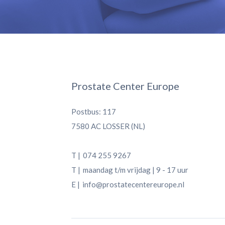
Prostate Center Europe
Postbus: 117
7580 AC LOSSER (NL)
T |
074 255 9267
T |
maandag t/m vrijdag | 9 - 17 uur
E |
info@prostatecentereurope.nl