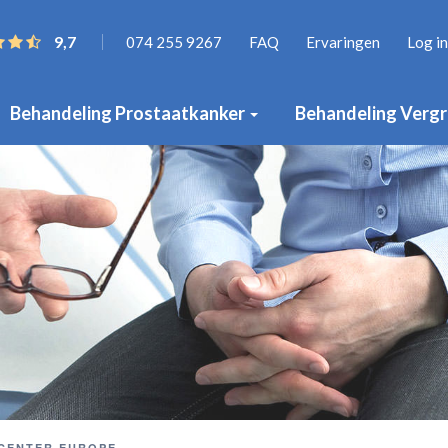
9,7
074 255 9267
FAQ
Ervaringen
Log in
Behandeling Prostaatkanker
Behandeling Vergr
 CENTER EUROPE