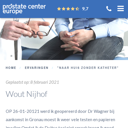
9,7
HOME
ERVARINGEN
"NAAR HUIS ZONDER KATHETER"
Geplaatst op: 8 februari 2021
Wout Nijhof
OP 26-01-20121 werd ik geopereerd door Dr Wagner bij
aankomst in Gronau moest ik weer vele testen en papieren
invullen Omdat ik de Duitse taal niet spreek kreeg ik goed