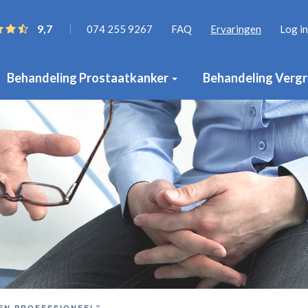
9,7
074 255 9267
FAQ
Ervaringen
Log in
Behandeling Prostaatkanker
Behandeling Vergr
EN PROFESSIONEEL"