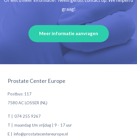
Of wilt u meer informatie? Neem gerust contact op. We helpen u
graag!
Meer informatie aanvragen
Prostate Center Europe
Postbus: 117
7580 AC LOSSER (NL)
T |
074 255 9267
T |
maandag t/m vrijdag | 9 - 17 uur
E |
info@prostatecentereurope.nl