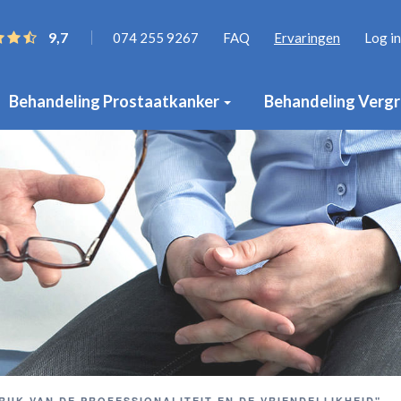
9,7
074 255 9267
FAQ
Ervaringen
Log in
Behandeling Prostaatkanker
Behandeling Vergr
RUK VAN DE PROFESSIONALITEIT EN DE VRIENDELIJKHEID"