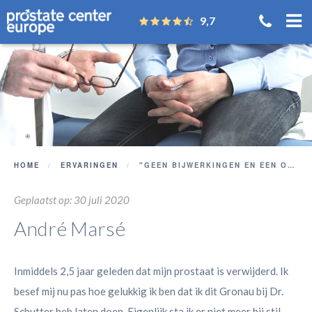
9,7
HOME
ERVARINGEN
"GEEN BIJWERKINGEN EN EEN ONMEETBAAR PSA"
Geplaatst op: 30 juli 2020
André Marsé
Inmiddels 2,5 jaar geleden dat mijn prostaat is verwijderd. Ik
besef mij nu pas hoe gelukkig ik ben dat ik dit Gronau bij Dr.
Schutter heb laten doen. Eigenlijk sta ik er niet meer bij stil.